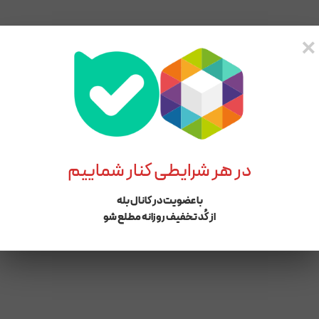
×
در هر شرایطی کنار شماییم
با عضویت در کانال بله
از کُد تخفیف روزانه مطلع شو