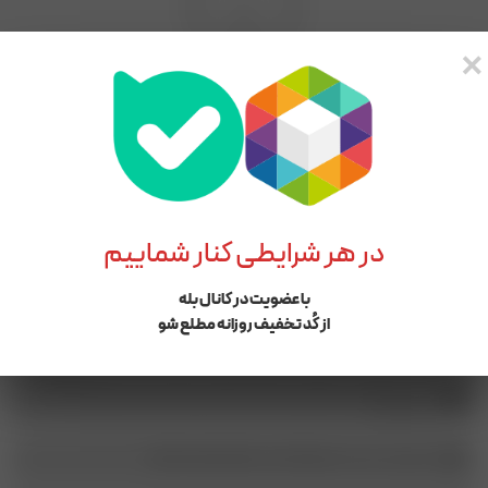
×
برای محصولی که انتخاب کردید هیچ مقایسه‌ای پیدا نشد.
در هر شرایطی کنار شماییم
شماره پشتیبانی و پیگیری سفارشات :‌ ۰۱۳۴۴۵۵۶۱۲۷-09114996008
با عضویت در کانال بله
از کُد تخفیف روزانه مطلع شو
شماره ثبـت سفارش در بله : 09114996008
آدرس :گیلان، بندرانزلی، ابتدای خیابان سپه از ناصر خسرو، فروشگاه
مریم بانو
کانال ما در بله : maryambano_boutique @