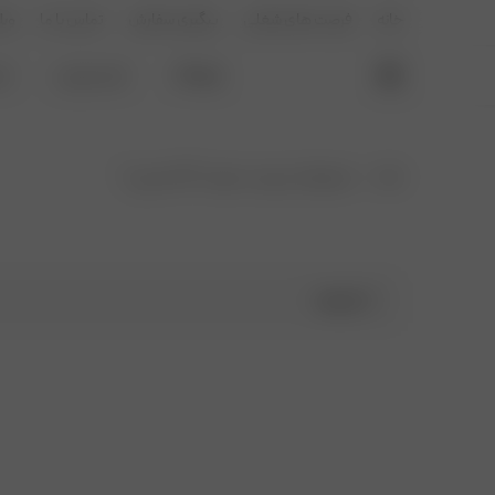
خانه
فرصت های شغلی
پیگیری سفارش
تماس با ما
وبل
فروشگاه
لباس اسپرت
لب
خانه
محصولات برچسب خورده “لگ کبریتی”
فیلترها