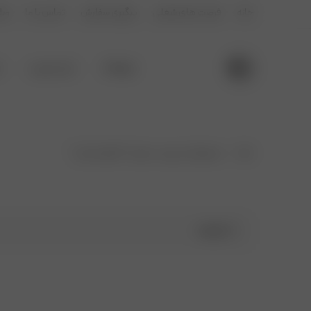
خانه
فرصت های شغلی
پیگیری سفارش
تماس با ما
وبل
فروشگاه
لباس اسپرت
ل
خانه
محصولات برچسب خورده “شلوار راختی”
فیلترها