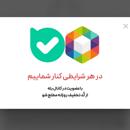
×
برای محصولی که انتخاب کردید هیچ مقایسه‌ای پیدا نشد.
در هر شرایطی کنار شماییم
با عضویت در کانال بله
شماره پشتیبانی و پیگیری سفارشات :‌ ۰۱۳۴۴۵۵۶۱۲۷-09114996008
از کُد تخفیف روزانه مطلع شو
شماره ثبـت سفارش در بله : 09114996008
آدرس :گیلان، بندرانزلی، ابتدای خیابان سپه از ناصر خسرو، فروشگاه
مریم بانو