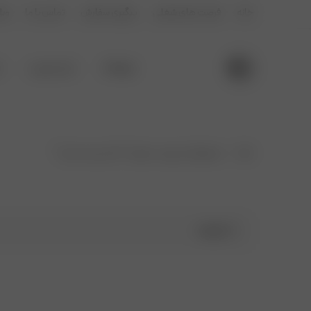
خانه
فرصت های شغلی
پیگیری سفارش
تماس با ما
وبل
فروشگاه
لباس اسپرت
ل
خانه
محصولات برچسب خورده “دامن جید جدید”
فیلترها