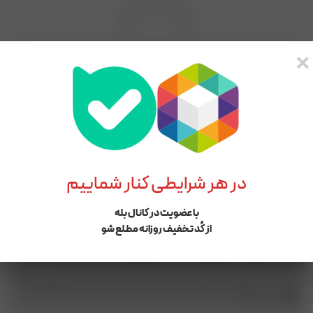
×
برای محصولی که انتخاب کردید هیچ مقایسه‌ای پیدا نشد.
در هر شرایطی کنار شماییم
با عضویت در کانال بله
شماره پشتیبانی و پیگیری سفارشات :‌ ۰۱۳۴۴۵۵۶۱۲۷-09114996008
از کُد تخفیف روزانه مطلع شو
شماره ثبـت سفارش در بله : 09114996008
آدرس :گیلان، بندرانزلی، ابتدای خیابان سپه از ناصر خسرو، فروشگاه
مریم بانو